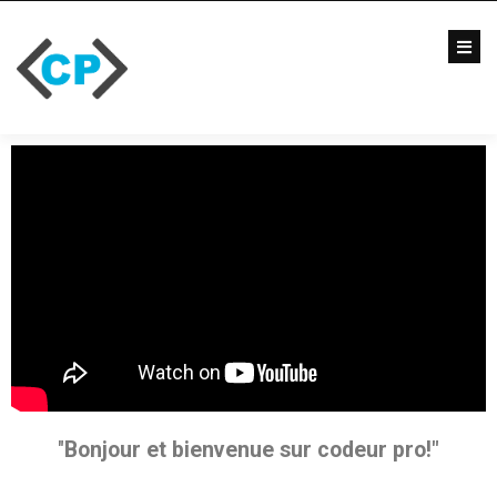
Blog
Formations
Vidéo
Formations
Entreprise
Qui
suis-
je
?
Me
contacter
"
Bonjour et bienvenue sur codeur pro!"