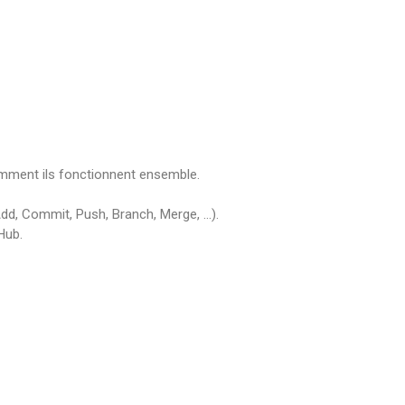
omment ils fonctionnent ensemble.
 Add, Commit, Push, Branch, Merge, …).
Hub.