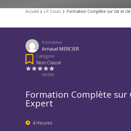
Accueil
LP Cours
Formation Complète sur Git et Gi
Formateur
Arnaud MERCIER
Catégorie
Non Classé
Vérifier
Formation Complète sur G
Expert
4 Heures