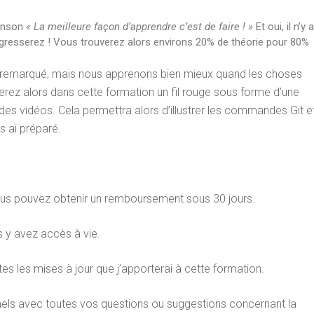
ranson
« La meilleure façon d’apprendre c’est de faire ! »
Et oui, il n’y a
ogresserez ! Vous trouverez alors environs 20% de théorie pour 80%
 remarqué, mais nous apprenons bien mieux quand les choses
rez alors dans cette formation un fil rouge sous forme d’une
es vidéos. Cela permettra alors d’illustrer les commandes Git e
s ai préparé.
vous pouvez obtenir un remboursement sous 30 jours.
s y avez accès à vie.
 les mises à jour que j’apporterai à cette formation.
s avec toutes vos questions ou suggestions concernant la