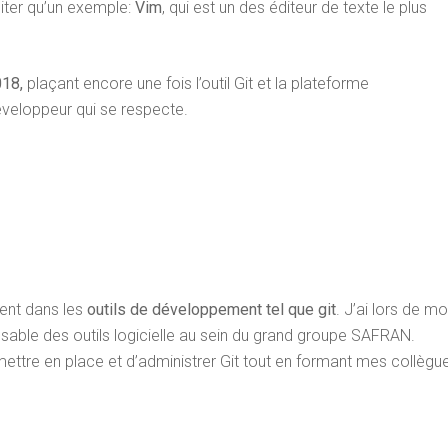
citer qu’un exemple:
Vim
, qui est un des éditeur de texte le plus
018,
plaçant encore une fois l’outil Git et la plateforme
éveloppeur qui se respecte.
nt dans les
outils de développement tel que git
. J’ai lors de m
sable des outils logicielle au sein du grand groupe SAFRAN.
mettre en place et d’administrer Git tout en formant mes collègu