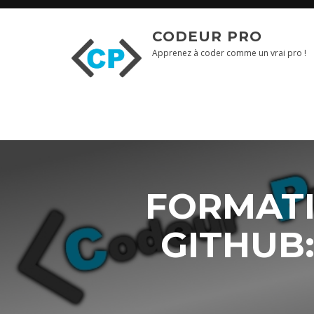
CODEUR PRO
Blog
Apprenez à coder comme un vrai pro !
Formations
Vidéo
Formations
Entreprise
Qui
suis-
je
FORMATI
?
Me
GITHUB
contacter