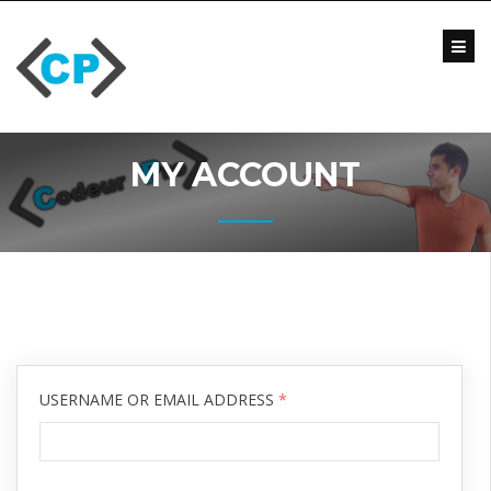
Skip
to
content
Blog
Formations
Vidéo
MY ACCOUNT
Formations
Entreprise
Qui
suis-
je
?
Me
contacter
USERNAME OR EMAIL ADDRESS
*