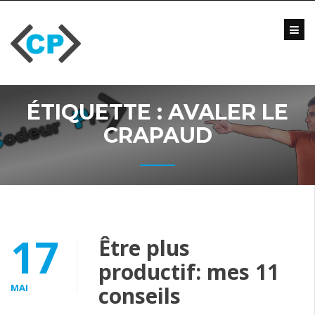
Skip
to
content
Blog
Formations
Vidéo
ÉTIQUETTE :
AVALER LE
Formations
Entreprise
CRAPAUD
Qui
suis-
je
?
Me
17
Être plus
contacter
productif: mes 11
MAI
conseils