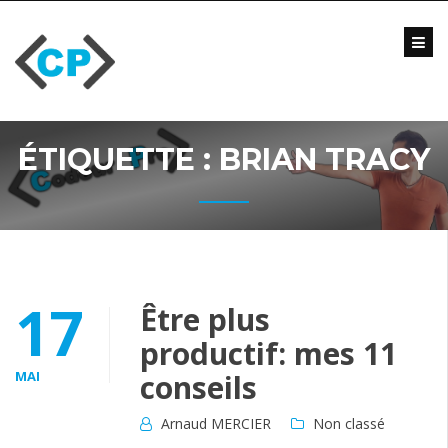
Skip
to
content
Blog
Formations
Vidéo
ÉTIQUETTE :
BRIAN TRACY
Formations
Entreprise
Qui
suis-
je
?
17
Être plus
Me
productif: mes 11
contacter
MAI
conseils
Arnaud MERCIER
Non classé