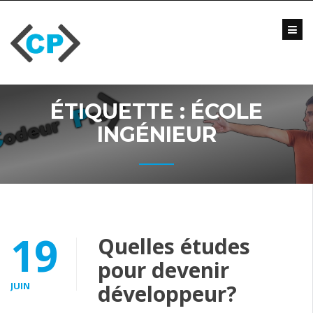
Skip
to
content
Blog
Formations
Vidéo
ÉTIQUETTE :
ÉCOLE
Formations
Entreprise
INGÉNIEUR
Qui
suis-
je
?
Me
19
Quelles études
contacter
pour devenir
JUIN
développeur?