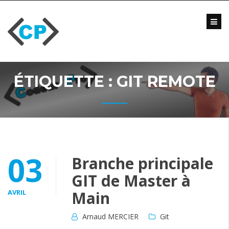
Skip
to
content
Blog
Formations
Vidéo
ÉTIQUETTE :
GIT REMOTE
Formations
Entreprise
Qui
suis-
je
?
03
Branche principale
Me
GIT de Master à
contacter
AVRIL
Main
Arnaud MERCIER
Git