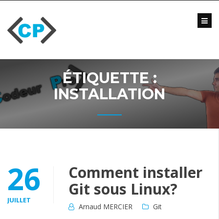
Skip
to
content
Blog
Formations
Vidéo
ÉTIQUETTE :
Formations
Entreprise
INSTALLATION
Qui
suis-
je
?
Me
26
Comment installer
contacter
Git sous Linux?
JUILLET
Arnaud MERCIER
Git