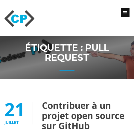
Skip
to
content
Blog
Formations
Vidéo
ÉTIQUETTE :
PULL
Formations
Entreprise
REQUEST
Qui
suis-
je
?
Me
21
Contribuer à un
contacter
projet open source
JUILLET
sur GitHub