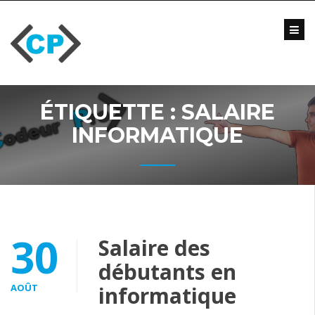
Skip
to
content
Blog
Formations
Vidéo
ÉTIQUETTE :
SALAIRE
Formations
Entreprise
INFORMATIQUE
Qui
suis-
je
?
Me
30
Salaire des
contacter
débutants en
AOÛT
informatique