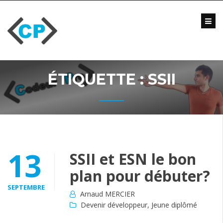
Skip
to
content
Blog
Formations
Vidéo
ÉTIQUETTE :
SSII
Formations
Entreprise
Qui
suis-
je
?
13
SSII et ESN le bon
Me
plan pour débuter?
contacter
SEPTEMBRE
Arnaud MERCIER
Devenir développeur
,
Jeune diplômé