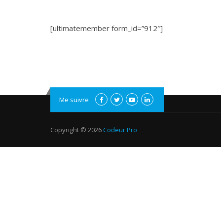
[ultimatemember form_id=”912″]
Me suivre
Copyright © 2026
Codeur Pro