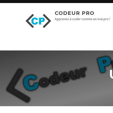
Skip
to
CODEUR PRO
content
Blog
Apprenez à coder comme un vrai pro !
Formations
Vidéo
Formations
Entreprise
Qui
suis-
je
?
Me
contacter