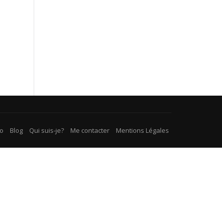
éo
Blog
Qui suis-je?
Me contacter
Mentions Légales