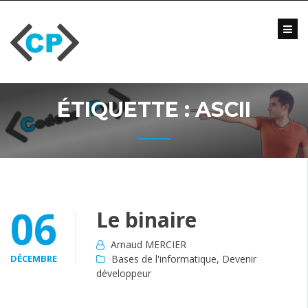
Skip
to
content
Blog
Formations
Vidéo
ÉTIQUETTE :
ASCII
Formations
Entreprise
Qui
suis-
je
?
06
Le binaire
Me
contacter
Arnaud MERCIER
DÉCEMBRE
Bases de l'informatique
,
Devenir
développeur