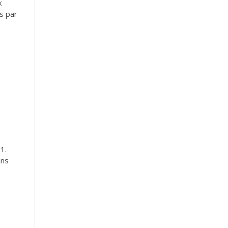
x
s par
1.
ans