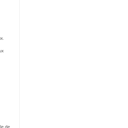
x.
ux
le de