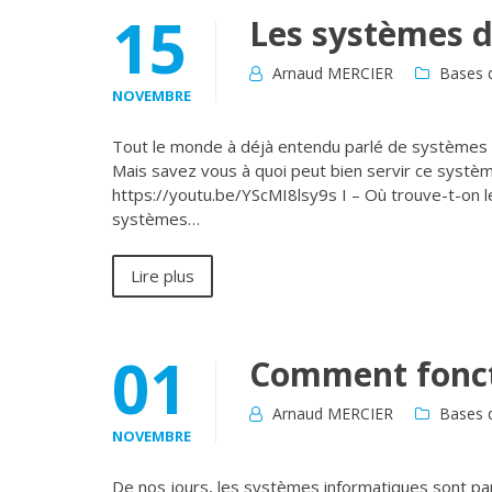
15
Les systèmes d
Arnaud MERCIER
Bases d
NOVEMBRE
Tout le monde à déjà entendu parlé de systèmes 
Mais savez vous à quoi peut bien servir ce systèm
https://youtu.be/YScMI8lsy9s I – Où trouve-t-on l
systèmes…
Lire plus
01
Comment fonct
Arnaud MERCIER
Bases d
NOVEMBRE
De nos jours, les systèmes informatiques sont pa