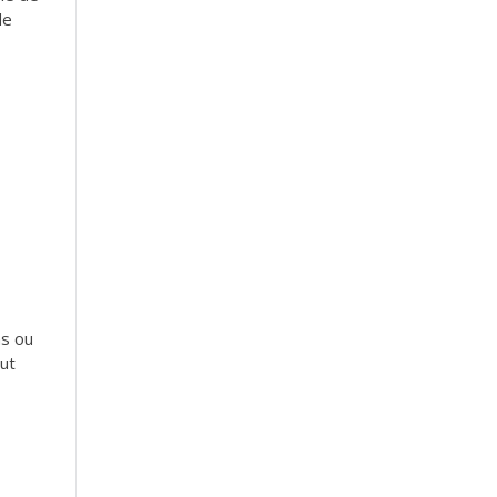
de
ns ou
eut