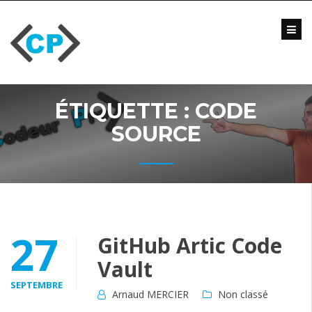
Skip
to
content
Blog
Formations
Vidéo
ÉTIQUETTE :
CODE
Formations
Entreprise
SOURCE
Qui
suis-
je
?
Me
27
GitHub Artic Code
contacter
Vault
SEPTEMBRE
Arnaud MERCIER
Non classé