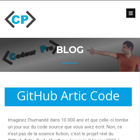
Blog
Formations
Vidéo
BLOG
Formations
Entreprise
Qui
suis-
je
?
GitHub Artic Code
Me
Vault
contacter
Imaginez l’humanité dans 10 000 ans et que celle-ci tombe
un jour sur du code source que vous avez écrit. Non, ce
n’est pas de la science fiction, c’est le projet réel du