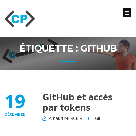
Skip
to
content
Blog
Formations
Vidéo
ÉTIQUETTE :
GITHUB
Formations
Entreprise
Qui
suis-
je
?
19
GitHub et accès
Me
par tokens
contacter
DÉCEMBRE
Arnaud MERCIER
Git