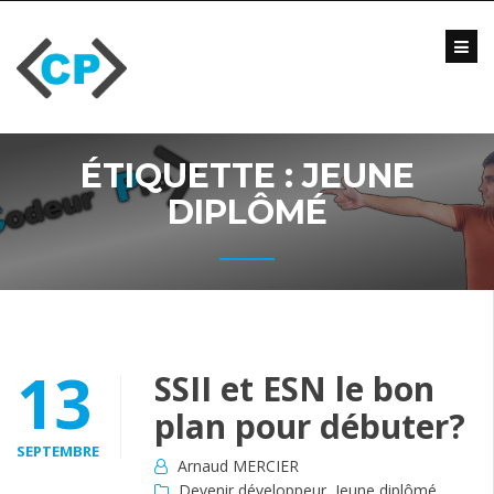
Skip
to
content
Blog
Formations
Vidéo
ÉTIQUETTE :
JEUNE
Formations
Entreprise
DIPLÔMÉ
Qui
suis-
je
?
Me
13
SSII et ESN le bon
contacter
plan pour débuter?
SEPTEMBRE
Arnaud MERCIER
Devenir développeur
,
Jeune diplômé