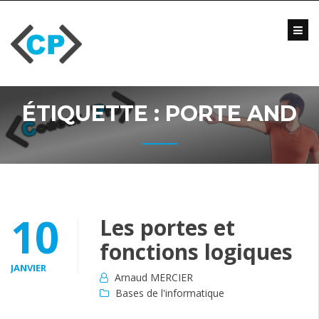
Skip
to
content
Blog
Formations
Vidéo
ÉTIQUETTE :
PORTE AND
Formations
Entreprise
Qui
suis-
je
?
10
Les portes et
Me
fonctions logiques
contacter
JANVIER
Arnaud MERCIER
Bases de l'informatique