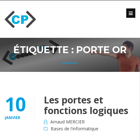
Skip
to
content
Blog
Formations
Vidéo
ÉTIQUETTE :
PORTE OR
Formations
Entreprise
Qui
suis-
je
?
10
Les portes et
Me
fonctions logiques
contacter
JANVIER
Arnaud MERCIER
Bases de l'informatique