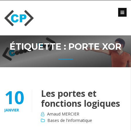
Skip
to
content
Blog
Formations
Vidéo
ÉTIQUETTE :
PORTE XOR
Formations
Entreprise
Qui
suis-
je
?
10
Les portes et
Me
fonctions logiques
contacter
JANVIER
Arnaud MERCIER
Bases de l'informatique