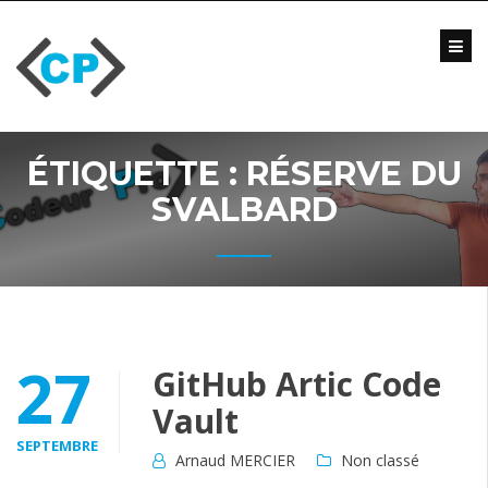
Skip
to
content
Blog
Formations
Vidéo
ÉTIQUETTE :
RÉSERVE DU
Formations
Entreprise
SVALBARD
Qui
suis-
je
?
Me
27
GitHub Artic Code
contacter
Vault
SEPTEMBRE
Arnaud MERCIER
Non classé