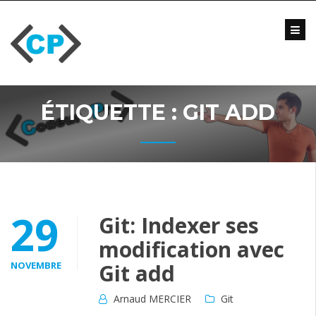
Skip
to
content
Blog
Formations
Vidéo
ÉTIQUETTE :
GIT ADD
Formations
Entreprise
Qui
suis-
je
?
29
Git: Indexer ses
Me
modification avec
contacter
NOVEMBRE
Git add
Arnaud MERCIER
Git