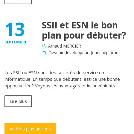
13
SSII et ESN le bon
plan pour débuter?
SEPTEMBRE
Arnaud MERCIER
Devenir développeur
,
Jeune diplômé
Les SSII ou ESN sont des sociétés de service en
informatique. En temps que débutant, est-ce une bonne
opportunitée? Voyons les avantages et inconvénients
Lire plus
Navigation
Articles plus anciens