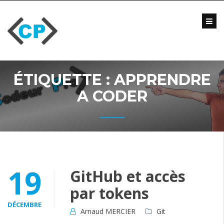
Skip
to
content
Blog
Formations
Vidéo
ÉTIQUETTE :
APPRENDRE
Formations
Entreprise
A CODER
Qui
suis-
je
?
Me
19
GitHub et accès
contacter
par tokens
DÉCEMBRE
Arnaud MERCIER
Git